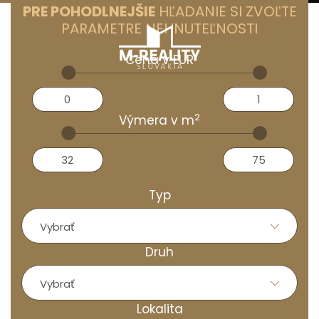
PRE POHODLNEJŠIE
HĽADANIE SI ZVOĽTE
PARAMETRE NEHNUTEĽNOSTI
Cena v EUR
2
Výmera v
m
Typ
Vybrať
Druh
Vybrať
Lokalita