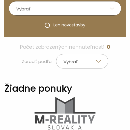
Vybrať
Len novostavby
Počet zobrazených nehnuteľností:
0
Zoradiť podľa
Vybrať
Žiadne ponuky