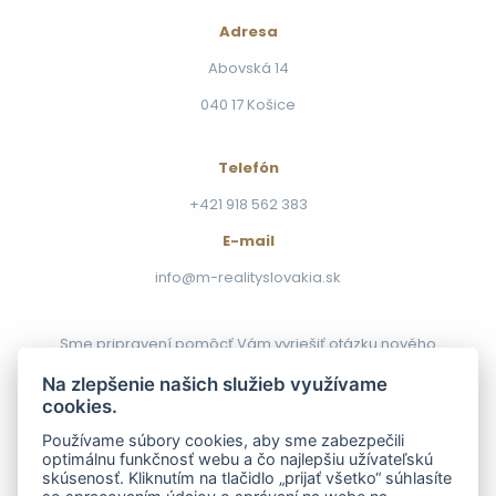
Adresa
Abovská 14
040 17 Košice
Telefón
+421 918 562 383
E-mail
info@m-realityslovakia.sk
Sme pripravení pomôcť Vám vyriešiť otázku nového
bývania. Postaráme sa o všetko, čo je potrebné
Na zlepšenie našich služieb využívame
zabezpečiť. Stačí si len vybrať z našej ponuky, ktorú
cookies.
pre Vás pravidelne aktualizujeme.
Používame súbory cookies, aby sme zabezpečili
optimálnu funkčnosť webu a čo najlepšiu užívateľskú
Chcem
skúsenosť. Kliknutím na tlačidlo „prijať všetko“ súhlasíte
predať