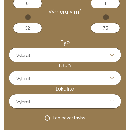
2
Výmera v
m
Typ
Vybrať
Druh
Vybrať
Lokalita
Vybrať
Len novostavby