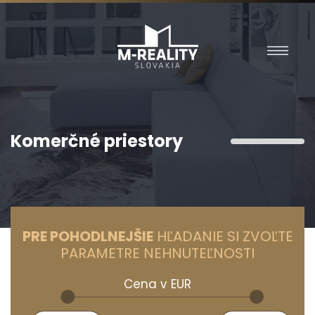
Komerčné priestory
PRE POHODLNEJŠIE
HĽADANIE SI ZVOĽTE
PARAMETRE NEHNUTEĽNOSTI
Cena v EUR