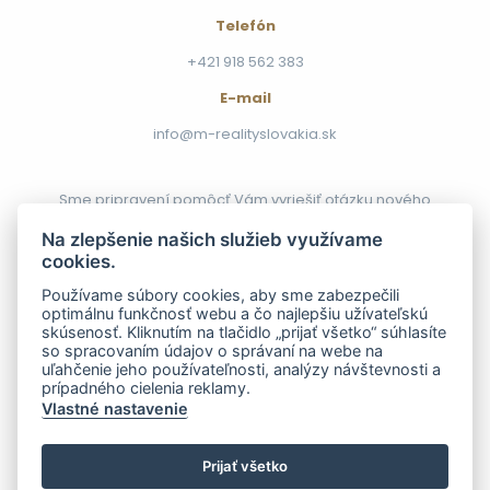
Telefón
+421 918 562 383
E-mail
info@m-realityslovakia.sk
Sme pripravení pomôcť Vám vyriešiť otázku nového
bývania. Postaráme sa o všetko, čo je potrebné
Na zlepšenie našich služieb využívame
zabezpečiť. Stačí si len vybrať z našej ponuky, ktorú
cookies.
pre Vás pravidelne aktualizujeme.
Používame súbory cookies, aby sme zabezpečili
optimálnu funkčnosť webu a čo najlepšiu užívateľskú
Chcem
skúsenosť. Kliknutím na tlačidlo „prijať všetko“ súhlasíte
predať
so spracovaním údajov o správaní na webe na
nehnuteľnosť
uľahčenie jeho používateľnosti, analýzy návštevnosti a
prípadného cielenia reklamy.
Vlastné nastavenie
Prijať všetko
© 2021 – 2026
m-RealitySlovakia